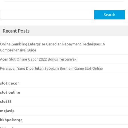
S
e
a
Recent Posts
r
c
Online Gambling Enterprise Canadian Repayment Techniques: A
h
Comprehensive Guide
f
Agen Slot Online Gacor 2022 Bonus Terbanyak
o
r
Persiapan Yang Diperlukan Sebelum Bermain Game Slot Online
:
slot gacor
slot online
slot88
mejavip
hkbpokerqq