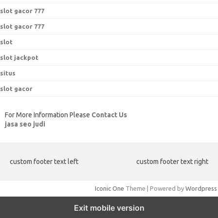
slot gacor 777
slot gacor 777
slot
slot jackpot
situs
slot gacor
For More Information Please
Contact Us
jasa seo judi
custom footer text left
custom footer text right
Iconic One
Theme | Powered by
Wordpress
Exit mobile version