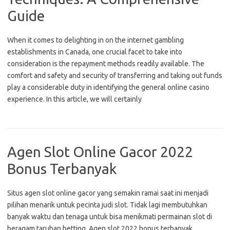
Guide
When it comes to delighting in on the internet gambling
establishments in Canada, one crucial facet to take into
consideration is the repayment methods readily available. The
comfort and safety and security of transferring and taking out funds
play a considerable duty in identifying the general online casino
experience. In this article, we will certainly
Agen Slot Online Gacor 2022
Bonus Terbanyak
Situs agen slot online gacor yang semakin ramai saat ini menjadi
pilihan menarik untuk pecinta judi slot. Tidak lagi membutuhkan
banyak waktu dan tenaga untuk bisa menikmati permainan slot di
beragam taruhan betting. Agen slot 2022 bonus terbanyak