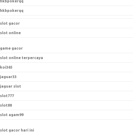
hkbpokerqq
hkbpokerqq
slot gacor
slot online
game gacor
slot online terpercaya
koi365
jaguar33
jaguar slot
slot777
slot88
slot agam99
slot gacor hari ini