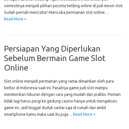
semestinya menjadi pilihan pecinta betting online di judi mesin slot.
Sudah pernah mencoba? Mencoba permainan slot online…
Read More »
Persiapan Yang Diperlukan
Sebelum Bermain Game Slot
Online
Slot online menjadi permainan yang ramai dimainkan oleh para
bettor di Indonesia saat ini. Pasalnya game judi slot mampu
memberikan hiburan dengan cara yang mudah dan praktis. Pemain
tidak lagi harus pergi ke gedung casino hanya untuk mengakses
game ini. Jadi tinggal duduk santai saja di rumah dan ambil
smartphone kamu maka saat itu juga…
Read More »