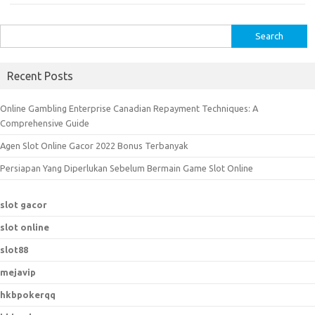
S
e
a
Recent Posts
r
c
Online Gambling Enterprise Canadian Repayment Techniques: A
h
Comprehensive Guide
f
Agen Slot Online Gacor 2022 Bonus Terbanyak
o
r
Persiapan Yang Diperlukan Sebelum Bermain Game Slot Online
:
slot gacor
slot online
slot88
mejavip
hkbpokerqq