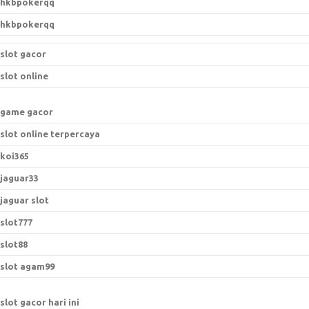
hkbpokerqq
hkbpokerqq
slot gacor
slot online
game gacor
slot online terpercaya
koi365
jaguar33
jaguar slot
slot777
slot88
slot agam99
slot gacor hari ini