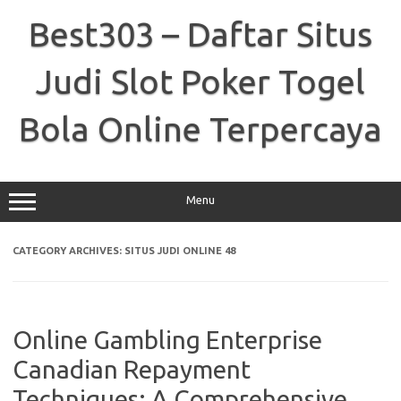
Skip
to
Best303 – Daftar Situs
content
Judi Slot Poker Togel
Bola Online Terpercaya
Menu
CATEGORY ARCHIVES:
SITUS JUDI ONLINE 48
Online Gambling Enterprise
Canadian Repayment
Techniques: A Comprehensive