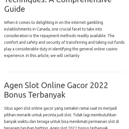
Guide
When it comes to delighting in on the internet gambling
establishments in Canada, one crucial facet to take into
consideration is the repayment methods readily available. The
comfort and safety and security of transferring and taking out funds
play a considerable duty in identifying the general online casino
experience. In this article, we will certainly
Agen Slot Online Gacor 2022
Bonus Terbanyak
Situs agen slot online gacor yang semakin ramai saat ini menjadi
pilihan menarik untuk pecinta judi slot. Tidak lagi membutuhkan
banyak waktu dan tenaga untuk bisa menikmati permainan slot di
beragam taruhan betting. Agen slot 2022 bonus terbanyak