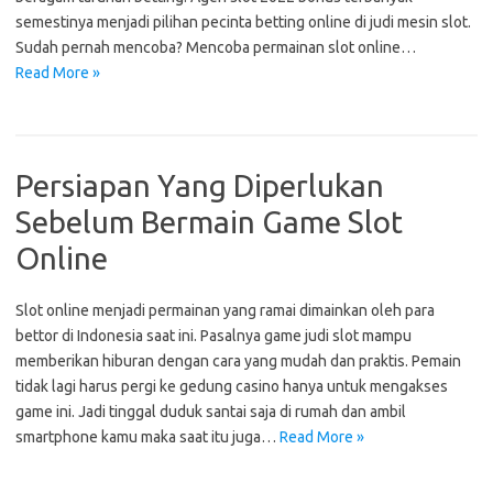
semestinya menjadi pilihan pecinta betting online di judi mesin slot.
Sudah pernah mencoba? Mencoba permainan slot online…
Read More »
Persiapan Yang Diperlukan
Sebelum Bermain Game Slot
Online
Slot online menjadi permainan yang ramai dimainkan oleh para
bettor di Indonesia saat ini. Pasalnya game judi slot mampu
memberikan hiburan dengan cara yang mudah dan praktis. Pemain
tidak lagi harus pergi ke gedung casino hanya untuk mengakses
game ini. Jadi tinggal duduk santai saja di rumah dan ambil
smartphone kamu maka saat itu juga…
Read More »