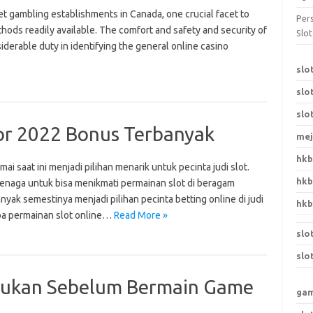
et gambling establishments in Canada, one crucial facet to
Per
hods readily available. The comfort and safety and security of
Slot
iderable duty in identifying the general online casino
slo
slo
slo
or 2022 Bonus Terbanyak
mej
hk
ai saat ini menjadi pilihan menarik untuk pecinta judi slot.
hk
enaga untuk bisa menikmati permainan slot di beragam
yak semestinya menjadi pilihan pecinta betting online di judi
hk
a permainan slot online…
Read More »
slo
slo
rlukan Sebelum Bermain Game
gam