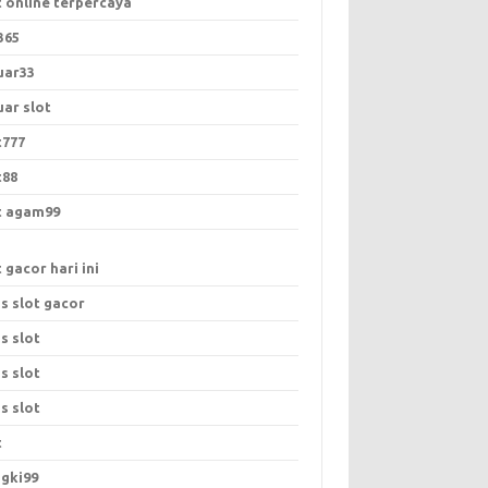
t online terpercaya
365
uar33
uar slot
t777
t88
t agam99
t gacor hari ini
us slot gacor
us slot
us slot
us slot
t
gki99