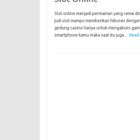
Slot online menjadi permainan yang ramai dim
judi slot mampu memberikan hiburan dengan c
gedung casino hanya untuk mengakses game in
smartphone kamu maka saat itu juga…
Read