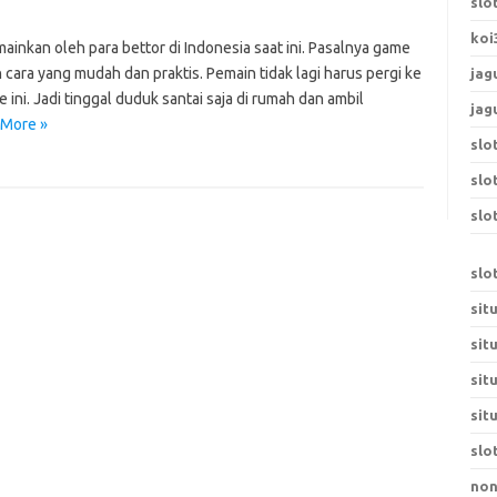
slo
koi
ainkan oleh para bettor di Indonesia saat ini. Pasalnya game
ara yang mudah dan praktis. Pemain tidak lagi harus pergi ke
jag
i. Jadi tinggal duduk santai saja di rumah dan ambil
jag
 More »
slo
slo
slo
slo
sit
sit
sit
sit
slo
non