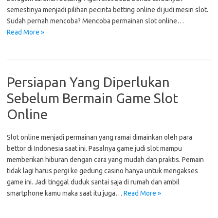
semestinya menjadi pilihan pecinta betting online di judi mesin slot.
Sudah pernah mencoba? Mencoba permainan slot online…
Read More »
Persiapan Yang Diperlukan
Sebelum Bermain Game Slot
Online
Slot online menjadi permainan yang ramai dimainkan oleh para
bettor di Indonesia saat ini. Pasalnya game judi slot mampu
memberikan hiburan dengan cara yang mudah dan praktis. Pemain
tidak lagi harus pergi ke gedung casino hanya untuk mengakses
game ini. Jadi tinggal duduk santai saja di rumah dan ambil
smartphone kamu maka saat itu juga…
Read More »