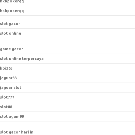
hkbpokerqq
hkbpokerqq
slot gacor
slot online
game gacor
slot online terpercaya
koi365
jaguar33
jaguar slot
slot777
slot88
slot agam99
slot gacor hari ini