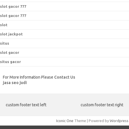
slot gacor 777
slot gacor 777
slot
slot jackpot
situs
slot gacor
situs gacor
For More Information Please
Contact Us
jasa seo judi
custom footer text left
custom footer text right
Iconic One
Theme | Powered by
Wordpress