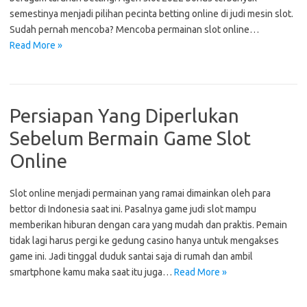
semestinya menjadi pilihan pecinta betting online di judi mesin slot.
Sudah pernah mencoba? Mencoba permainan slot online…
Read More »
Persiapan Yang Diperlukan
Sebelum Bermain Game Slot
Online
Slot online menjadi permainan yang ramai dimainkan oleh para
bettor di Indonesia saat ini. Pasalnya game judi slot mampu
memberikan hiburan dengan cara yang mudah dan praktis. Pemain
tidak lagi harus pergi ke gedung casino hanya untuk mengakses
game ini. Jadi tinggal duduk santai saja di rumah dan ambil
smartphone kamu maka saat itu juga…
Read More »