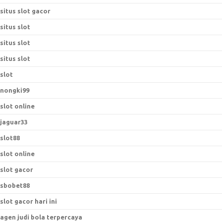
situs slot gacor
situs slot
situs slot
situs slot
slot
nongki99
slot online
jaguar33
slot88
slot online
slot gacor
sbobet88
slot gacor hari ini
agen judi bola terpercaya