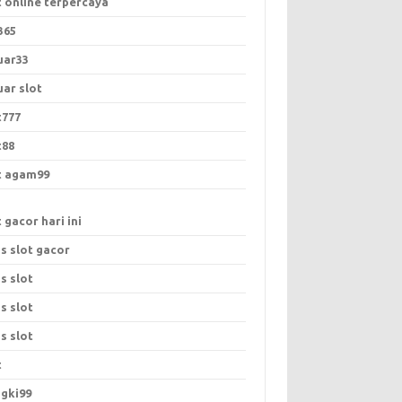
t online terpercaya
365
uar33
uar slot
t777
t88
t agam99
t gacor hari ini
us slot gacor
us slot
us slot
us slot
t
gki99