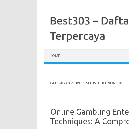
Skip
to
content
Best303 – Dafta
Terpercaya
HOME
CATEGORY ARCHIVES:
SITUS JUDI ONLINE 80
Online Gambling Ent
Techniques: A Compr