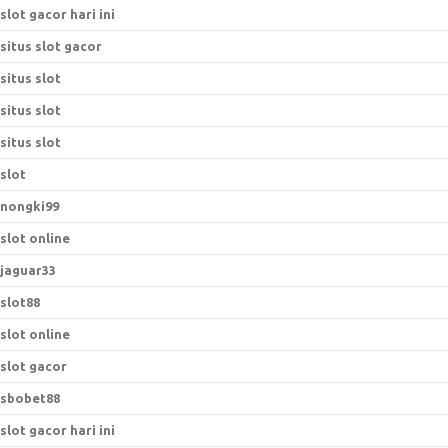
slot gacor hari ini
situs slot gacor
situs slot
situs slot
situs slot
slot
nongki99
slot online
jaguar33
slot88
slot online
slot gacor
sbobet88
slot gacor hari ini