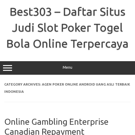
Skip
to
Best303 – Daftar Situs
content
Judi Slot Poker Togel
Bola Online Terpercaya
Menu
CATEGORY ARCHIVES:
AGEN POKER ONLINE ANDROID UANG ASLI TERBAIK
INDONESIA
Online Gambling Enterprise
Canadian Repayment