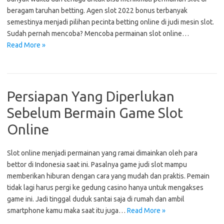
beragam taruhan betting. Agen slot 2022 bonus terbanyak
semestinya menjadi pilihan pecinta betting online di judi mesin slot.
Sudah pernah mencoba? Mencoba permainan slot online…
Read More »
Persiapan Yang Diperlukan
Sebelum Bermain Game Slot
Online
Slot online menjadi permainan yang ramai dimainkan oleh para
bettor di Indonesia saat ini. Pasalnya game judi slot mampu
memberikan hiburan dengan cara yang mudah dan praktis. Pemain
tidak lagi harus pergi ke gedung casino hanya untuk mengakses
game ini. Jadi tinggal duduk santai saja di rumah dan ambil
smartphone kamu maka saat itu juga…
Read More »