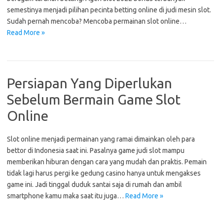
semestinya menjadi pilihan pecinta betting online di judi mesin slot.
Sudah pernah mencoba? Mencoba permainan slot online…
Read More »
Persiapan Yang Diperlukan
Sebelum Bermain Game Slot
Online
Slot online menjadi permainan yang ramai dimainkan oleh para
bettor di Indonesia saat ini. Pasalnya game judi slot mampu
memberikan hiburan dengan cara yang mudah dan praktis. Pemain
tidak lagi harus pergi ke gedung casino hanya untuk mengakses
game ini. Jadi tinggal duduk santai saja di rumah dan ambil
smartphone kamu maka saat itu juga…
Read More »