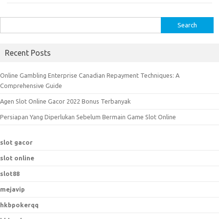
S
e
a
Recent Posts
r
c
Online Gambling Enterprise Canadian Repayment Techniques: A
h
Comprehensive Guide
f
Agen Slot Online Gacor 2022 Bonus Terbanyak
o
r
Persiapan Yang Diperlukan Sebelum Bermain Game Slot Online
:
slot gacor
slot online
slot88
mejavip
hkbpokerqq