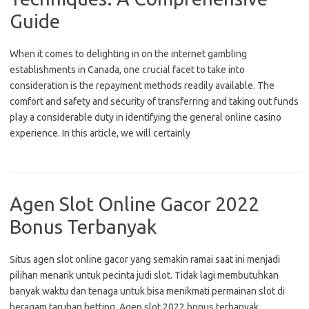
Guide
When it comes to delighting in on the internet gambling
establishments in Canada, one crucial facet to take into
consideration is the repayment methods readily available. The
comfort and safety and security of transferring and taking out funds
play a considerable duty in identifying the general online casino
experience. In this article, we will certainly
Agen Slot Online Gacor 2022
Bonus Terbanyak
Situs agen slot online gacor yang semakin ramai saat ini menjadi
pilihan menarik untuk pecinta judi slot. Tidak lagi membutuhkan
banyak waktu dan tenaga untuk bisa menikmati permainan slot di
beragam taruhan betting. Agen slot 2022 bonus terbanyak