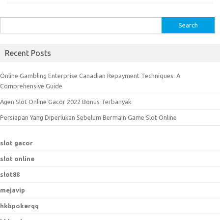
S
e
a
Recent Posts
r
c
Online Gambling Enterprise Canadian Repayment Techniques: A
h
Comprehensive Guide
f
Agen Slot Online Gacor 2022 Bonus Terbanyak
o
r
Persiapan Yang Diperlukan Sebelum Bermain Game Slot Online
:
slot gacor
slot online
slot88
mejavip
hkbpokerqq