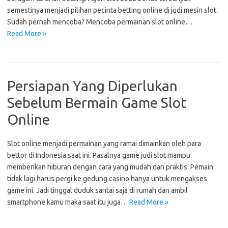
semestinya menjadi pilihan pecinta betting online di judi mesin slot.
Sudah pernah mencoba? Mencoba permainan slot online…
Read More »
Persiapan Yang Diperlukan
Sebelum Bermain Game Slot
Online
Slot online menjadi permainan yang ramai dimainkan oleh para
bettor di Indonesia saat ini. Pasalnya game judi slot mampu
memberikan hiburan dengan cara yang mudah dan praktis. Pemain
tidak lagi harus pergi ke gedung casino hanya untuk mengakses
game ini. Jadi tinggal duduk santai saja di rumah dan ambil
smartphone kamu maka saat itu juga…
Read More »