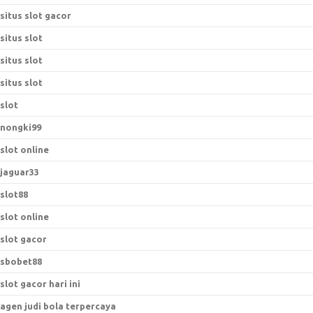
situs slot gacor
situs slot
situs slot
situs slot
slot
nongki99
slot online
jaguar33
slot88
slot online
slot gacor
sbobet88
slot gacor hari ini
agen judi bola terpercaya