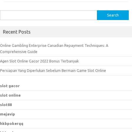
S
e
a
Recent Posts
r
c
Online Gambling Enterprise Canadian Repayment Techniques: A
h
Comprehensive Guide
f
Agen Slot Online Gacor 2022 Bonus Terbanyak
o
r
Persiapan Yang Diperlukan Sebelum Bermain Game Slot Online
:
slot gacor
slot online
slot88
mejavip
hkbpokerqq