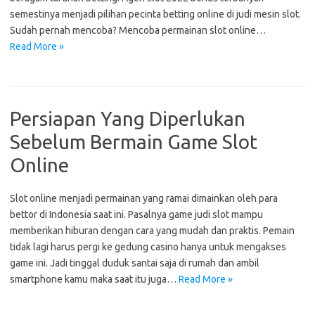
semestinya menjadi pilihan pecinta betting online di judi mesin slot.
Sudah pernah mencoba? Mencoba permainan slot online…
Read More »
Persiapan Yang Diperlukan
Sebelum Bermain Game Slot
Online
Slot online menjadi permainan yang ramai dimainkan oleh para
bettor di Indonesia saat ini. Pasalnya game judi slot mampu
memberikan hiburan dengan cara yang mudah dan praktis. Pemain
tidak lagi harus pergi ke gedung casino hanya untuk mengakses
game ini. Jadi tinggal duduk santai saja di rumah dan ambil
smartphone kamu maka saat itu juga…
Read More »