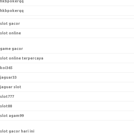
hkbpokerqq
hkbpokerqq
slot gacor
slot online
game gacor
slot online terpercaya
koi365
jaguar33
jaguar slot
slot777
slot88
slot agam99
slot gacor hari ini