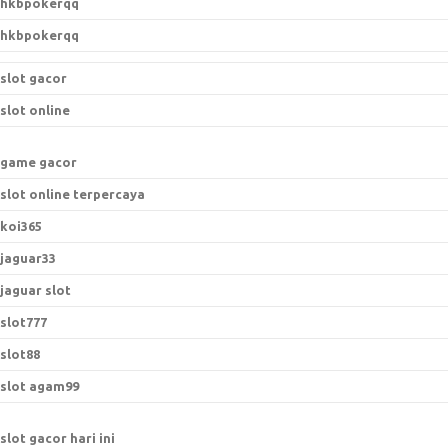
hkbpokerqq
hkbpokerqq
slot gacor
slot online
game gacor
slot online terpercaya
koi365
jaguar33
jaguar slot
slot777
slot88
slot agam99
slot gacor hari ini