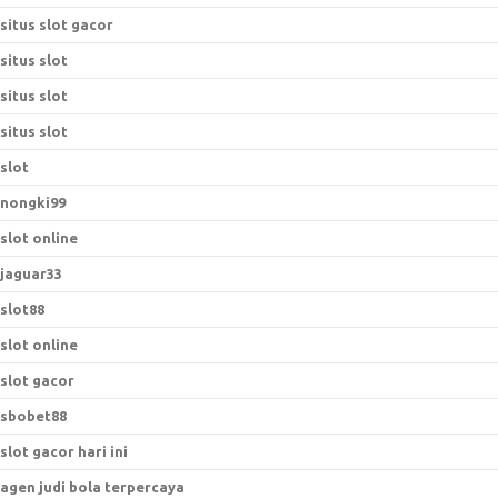
situs slot gacor
situs slot
situs slot
situs slot
slot
nongki99
slot online
jaguar33
slot88
slot online
slot gacor
sbobet88
slot gacor hari ini
agen judi bola terpercaya