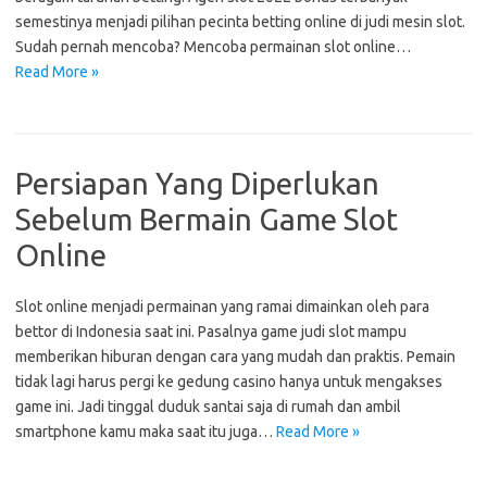
semestinya menjadi pilihan pecinta betting online di judi mesin slot.
Sudah pernah mencoba? Mencoba permainan slot online…
Read More »
Persiapan Yang Diperlukan
Sebelum Bermain Game Slot
Online
Slot online menjadi permainan yang ramai dimainkan oleh para
bettor di Indonesia saat ini. Pasalnya game judi slot mampu
memberikan hiburan dengan cara yang mudah dan praktis. Pemain
tidak lagi harus pergi ke gedung casino hanya untuk mengakses
game ini. Jadi tinggal duduk santai saja di rumah dan ambil
smartphone kamu maka saat itu juga…
Read More »