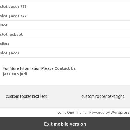
slot gacor 777
slot gacor 777
slot
slot jackpot
situs
slot gacor
For More Information Please
Contact Us
jasa seo judi
custom footer text left
custom footer text right
Iconic One
Theme | Powered by
Wordpress
Exit mobile version