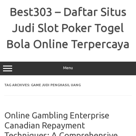
Skip
to
Best303 – Daftar Situs
content
Judi Slot Poker Togel
Bola Online Terpercaya
Menu
TAG ARCHIVES:
GAME JUDI PENGHASIL UANG
Online Gambling Enterprise
Canadian Repayment
Techniques: A Comprehensive