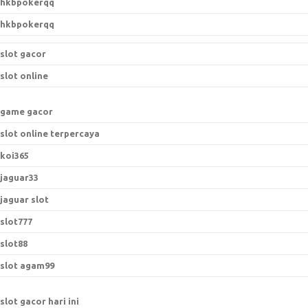
hkbpokerqq
hkbpokerqq
slot gacor
slot online
game gacor
slot online terpercaya
koi365
jaguar33
jaguar slot
slot777
slot88
slot agam99
slot gacor hari ini