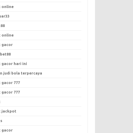
t online
uar33
t88
t online
t gacor
bet88
t gacor hari ini
n judi bola terpercaya
t gacor 777
t gacor 777
t
t jackpot
us
t gacor