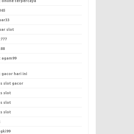
t online terpercaya
365
uar33
uar slot
t777
t88
t agam99
t gacor hari ini
us slot gacor
us slot
us slot
us slot
t
gki99