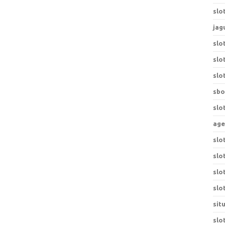
slo
jag
slo
slo
slo
sbo
slo
age
slo
slo
slo
slo
sit
slo