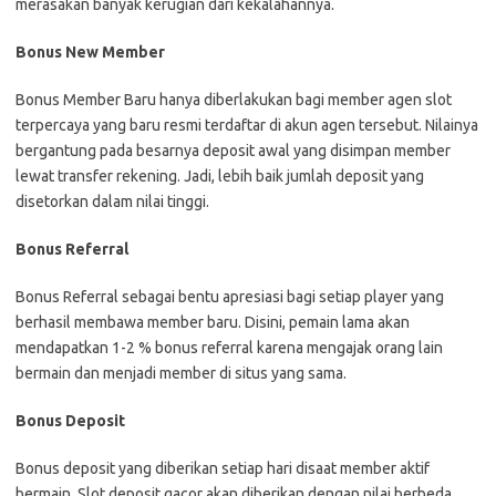
merasakan banyak kerugian dari kekalahannya.
Bonus New Member
Bonus Member Baru hanya diberlakukan bagi member agen slot
terpercaya yang baru resmi terdaftar di akun agen tersebut. Nilainya
bergantung pada besarnya deposit awal yang disimpan member
lewat transfer rekening. Jadi, lebih baik jumlah deposit yang
disetorkan dalam nilai tinggi.
Bonus Referral
Bonus Referral sebagai bentu apresiasi bagi setiap player yang
berhasil membawa member baru. Disini, pemain lama akan
mendapatkan 1-2 % bonus referral karena mengajak orang lain
bermain dan menjadi member di situs yang sama.
Bonus Deposit
Bonus deposit yang diberikan setiap hari disaat member aktif
bermain. Slot deposit gacor akan diberikan dengan nilai berbeda.