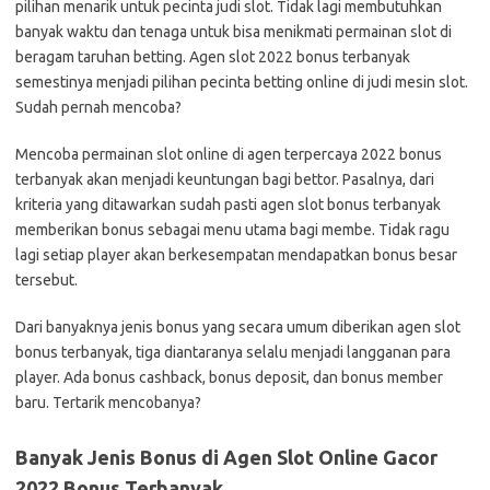
pilihan menarik untuk pecinta judi slot. Tidak lagi membutuhkan
banyak waktu dan tenaga untuk bisa menikmati permainan slot di
beragam taruhan betting. Agen slot 2022 bonus terbanyak
semestinya menjadi pilihan pecinta betting online di judi mesin slot.
Sudah pernah mencoba?
Mencoba permainan slot online di agen terpercaya 2022 bonus
terbanyak akan menjadi keuntungan bagi bettor. Pasalnya, dari
kriteria yang ditawarkan sudah pasti agen slot bonus terbanyak
memberikan bonus sebagai menu utama bagi membe. Tidak ragu
lagi setiap player akan berkesempatan mendapatkan bonus besar
tersebut.
Dari banyaknya jenis bonus yang secara umum diberikan agen slot
bonus terbanyak, tiga diantaranya selalu menjadi langganan para
player. Ada bonus cashback, bonus deposit, dan bonus member
baru. Tertarik mencobanya?
Banyak Jenis Bonus di Agen Slot Online Gacor
2022 Bonus Terbanyak