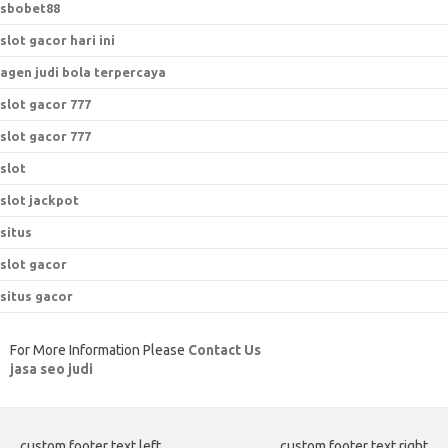
sbobet88
slot gacor hari ini
agen judi bola terpercaya
slot gacor 777
slot gacor 777
slot
slot jackpot
situs
slot gacor
situs gacor
For More Information Please
Contact Us
jasa seo judi
custom footer text left
custom footer text right