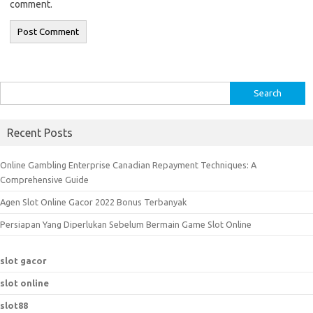
comment.
S
e
a
Recent Posts
r
c
Online Gambling Enterprise Canadian Repayment Techniques: A
h
Comprehensive Guide
f
Agen Slot Online Gacor 2022 Bonus Terbanyak
o
r
Persiapan Yang Diperlukan Sebelum Bermain Game Slot Online
:
slot gacor
slot online
slot88