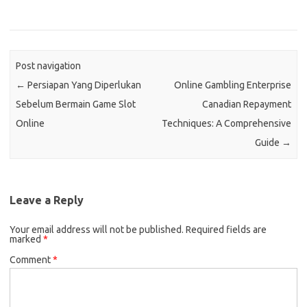
Post navigation
←
Persiapan Yang Diperlukan
Online Gambling Enterprise
Sebelum Bermain Game Slot
Canadian Repayment
Online
Techniques: A Comprehensive
Guide
→
Leave a Reply
Your email address will not be published.
Required fields are
marked
*
Comment
*