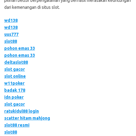
pilihan bettor berpengalaman yang berhasil merasakan keuntungan
dari kemenangan di situs slot.
wd138
wd138
uus777
slot88
pohon emas 33
pohon emas 33
deltaslot88
slot gacor
slot online
w11poker
badak 178
idn poker
slot gacor
ratukidul88 login
scatter hitam mahjong
slot88 resmi
slot88