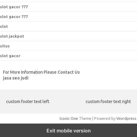
slot gacor 777
slot gacor 777
slot
slot jackpot
situs
slot gacor
For More Information Please
Contact Us
jasa seo judi
custom footer text left
custom footer text right
Iconic One
Theme | Powered by
Wordpress
Exit mobile version