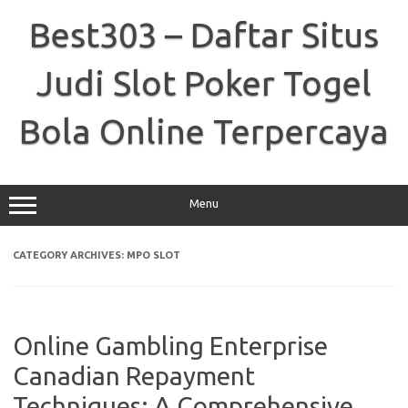
Skip
to
Best303 – Daftar Situs
content
Judi Slot Poker Togel
Bola Online Terpercaya
Menu
CATEGORY ARCHIVES:
MPO SLOT
Online Gambling Enterprise
Canadian Repayment
Techniques: A Comprehensive