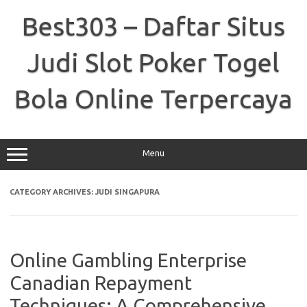
Skip
to
Best303 – Daftar Situs
content
Judi Slot Poker Togel
Bola Online Terpercaya
Menu
CATEGORY ARCHIVES:
JUDI SINGAPURA
Online Gambling Enterprise
Canadian Repayment
Techniques: A Comprehensive