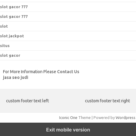
slot gacor 777
slot gacor 777
slot
slot jackpot
situs
slot gacor
For More Information Please
Contact Us
jasa seo judi
custom footer text left
custom footer text right
Iconic One
Theme | Powered by
Wordpress
Exit mobile version