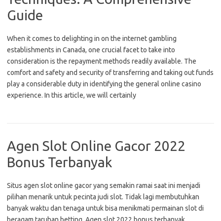
Guide
When it comes to delighting in on the internet gambling
establishments in Canada, one crucial facet to take into
consideration is the repayment methods readily available. The
comfort and safety and security of transferring and taking out funds
play a considerable duty in identifying the general online casino
experience. In this article, we will certainly
Agen Slot Online Gacor 2022
Bonus Terbanyak
Situs agen slot online gacor yang semakin ramai saat ini menjadi
pilihan menarik untuk pecinta judi slot. Tidak lagi membutuhkan
banyak waktu dan tenaga untuk bisa menikmati permainan slot di
beragam taruhan betting. Agen slot 2022 bonus terbanyak