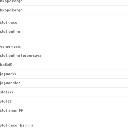
hkbpokerqq
hkbpokerqq
slot gacor
slot online
game gacor
slot online terpercaya
koi365
jaguar33
jaguar slot
slot777
slot88
slot agam99
slot gacor hari ini