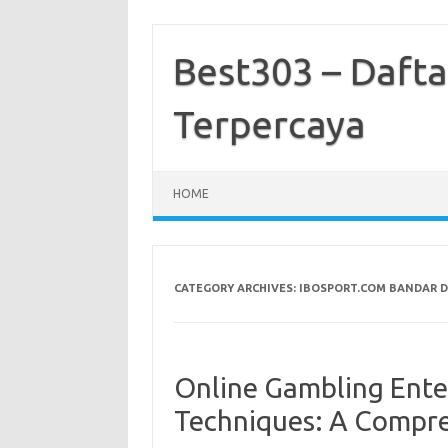
Skip
to
content
Best303 – Dafta
Terpercaya
HOME
CATEGORY ARCHIVES:
IBOSPORT.COM BANDAR D
Online Gambling Ent
Techniques: A Compr