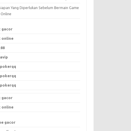
siapan Yang Diperlukan Sebelum Bermain Game
 Online
t gacor
t online
t88
avip
bpokerqq
bpokerqq
bpokerqq
t gacor
t online
e gacor