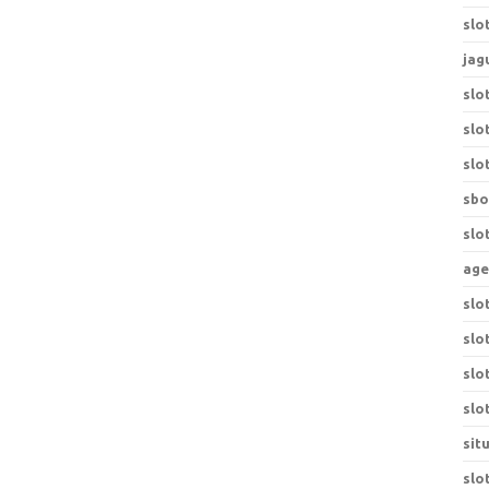
slo
jag
slo
slo
slo
sbo
slo
age
slo
slo
slo
slo
sit
slo