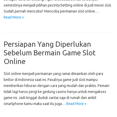
semestinya menjadi pilihan pecinta betting online di judi mesin slot.
Sudah pernah mencoba? Mencoba permainan slot online…
Read More »
Persiapan Yang Diperlukan
Sebelum Bermain Game Slot
Online
Slot online menjadi permainan yang ramai dimainkan oleh para
bettor di Indonesia saat ini. Pasalnya game judi slot mampu
memberikan hiburan dengan cara yang mudah dan praktis. Pemain
tidak lagi harus pergi ke gedung casino hanya untuk mengakses
game ini. Jadi tinggal duduk santai saja di rumah dan ambil
smartphone kamu maka saat itu juga…
Read More »