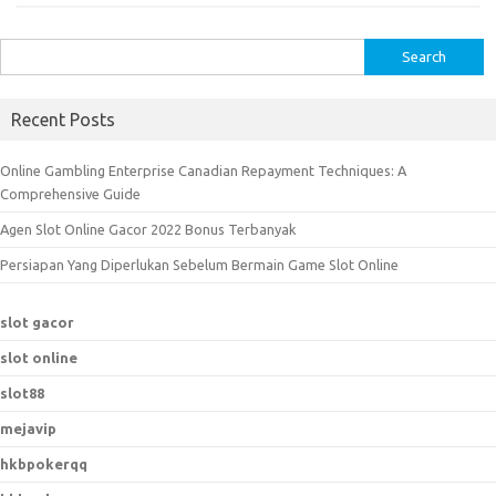
S
e
a
Recent Posts
r
c
Online Gambling Enterprise Canadian Repayment Techniques: A
h
Comprehensive Guide
f
Agen Slot Online Gacor 2022 Bonus Terbanyak
o
r
Persiapan Yang Diperlukan Sebelum Bermain Game Slot Online
:
slot gacor
slot online
slot88
mejavip
hkbpokerqq