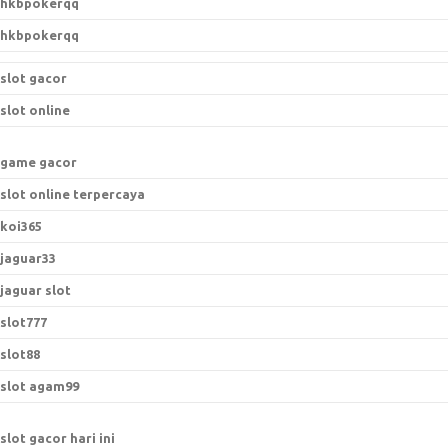
hkbpokerqq
hkbpokerqq
slot gacor
slot online
game gacor
slot online terpercaya
koi365
jaguar33
jaguar slot
slot777
slot88
slot agam99
slot gacor hari ini