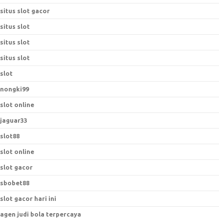
situs slot gacor
situs slot
situs slot
situs slot
slot
nongki99
slot online
jaguar33
slot88
slot online
slot gacor
sbobet88
slot gacor hari ini
agen judi bola terpercaya