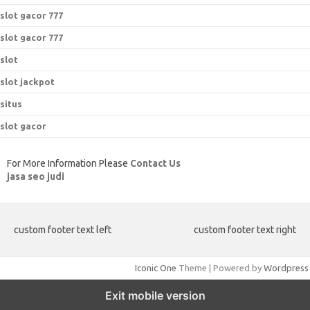
slot gacor 777
slot gacor 777
slot
slot jackpot
situs
slot gacor
For More Information Please
Contact Us
jasa seo judi
custom footer text left
custom footer text right
Iconic One
Theme | Powered by
Wordpress
Exit mobile version