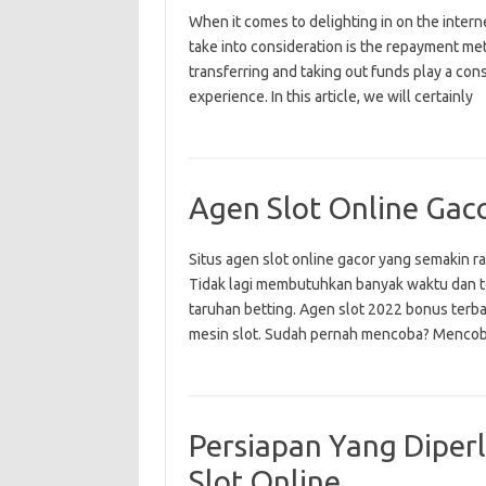
When it comes to delighting in on the intern
take into consideration is the repayment met
transferring and taking out funds play a cons
experience. In this article, we will certainly
Agen Slot Online Gac
Situs agen slot online gacor yang semakin ram
Tidak lagi membutuhkan banyak waktu dan t
taruhan betting. Agen slot 2022 bonus terban
mesin slot. Sudah pernah mencoba? Mencob
Persiapan Yang Dipe
Slot Online