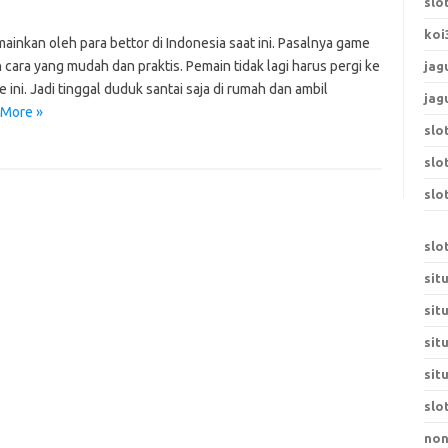
slo
koi
ainkan oleh para bettor di Indonesia saat ini. Pasalnya game
ara yang mudah dan praktis. Pemain tidak lagi harus pergi ke
jag
i. Jadi tinggal duduk santai saja di rumah dan ambil
jag
 More »
slo
slo
slo
slo
sit
sit
sit
sit
slo
non