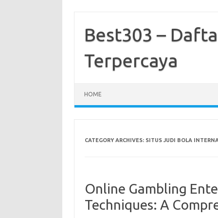
Skip
to
content
Best303 – Dafta
Terpercaya
HOME
CATEGORY ARCHIVES:
SITUS JUDI BOLA INTERN
Online Gambling Ent
Techniques: A Compr