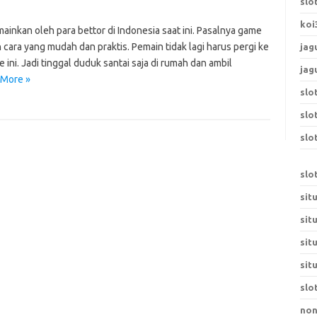
slo
koi
ainkan oleh para bettor di Indonesia saat ini. Pasalnya game
ara yang mudah dan praktis. Pemain tidak lagi harus pergi ke
jag
i. Jadi tinggal duduk santai saja di rumah dan ambil
jag
 More »
slo
slo
slo
slo
sit
sit
sit
sit
slo
non