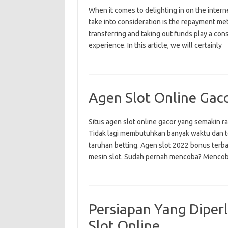
When it comes to delighting in on the intern
take into consideration is the repayment met
transferring and taking out funds play a cons
experience. In this article, we will certainly
Agen Slot Online Gac
Situs agen slot online gacor yang semakin ram
Tidak lagi membutuhkan banyak waktu dan t
taruhan betting. Agen slot 2022 bonus terban
mesin slot. Sudah pernah mencoba? Mencob
Persiapan Yang Dipe
Slot Online