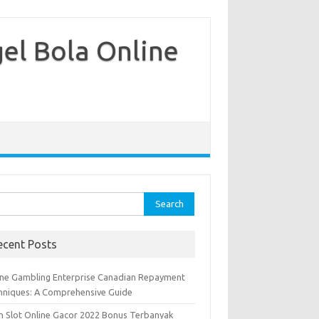
gel Bola Online
rch
ecent Posts
ine Gambling Enterprise Canadian Repayment
hniques: A Comprehensive Guide
n Slot Online Gacor 2022 Bonus Terbanyak