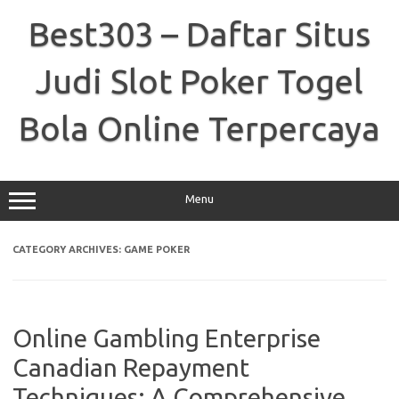
Skip
to
Best303 – Daftar Situs
content
Judi Slot Poker Togel
Bola Online Terpercaya
Menu
CATEGORY ARCHIVES:
GAME POKER
Online Gambling Enterprise
Canadian Repayment
Techniques: A Comprehensive