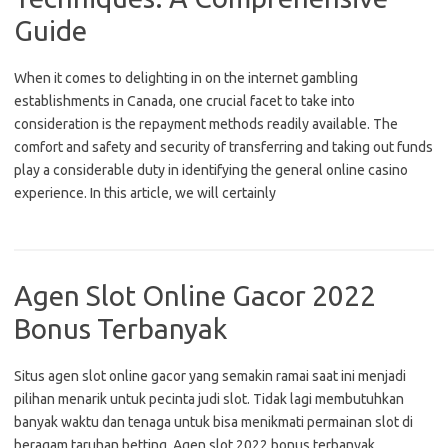
Guide
When it comes to delighting in on the internet gambling
establishments in Canada, one crucial facet to take into
consideration is the repayment methods readily available. The
comfort and safety and security of transferring and taking out funds
play a considerable duty in identifying the general online casino
experience. In this article, we will certainly
Agen Slot Online Gacor 2022
Bonus Terbanyak
Situs agen slot online gacor yang semakin ramai saat ini menjadi
pilihan menarik untuk pecinta judi slot. Tidak lagi membutuhkan
banyak waktu dan tenaga untuk bisa menikmati permainan slot di
beragam taruhan betting. Agen slot 2022 bonus terbanyak