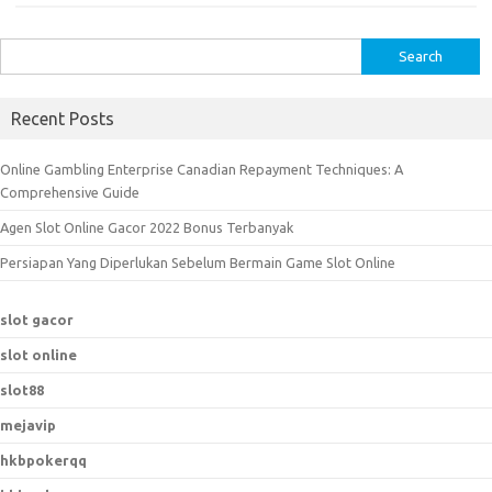
S
e
a
Recent Posts
r
c
Online Gambling Enterprise Canadian Repayment Techniques: A
h
Comprehensive Guide
f
Agen Slot Online Gacor 2022 Bonus Terbanyak
o
r
Persiapan Yang Diperlukan Sebelum Bermain Game Slot Online
:
slot gacor
slot online
slot88
mejavip
hkbpokerqq