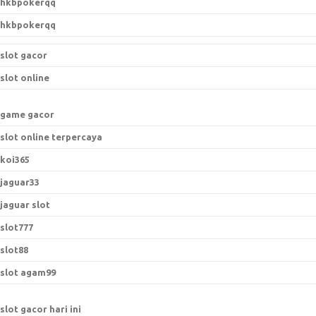
hkbpokerqq
hkbpokerqq
slot gacor
slot online
game gacor
slot online terpercaya
koi365
jaguar33
jaguar slot
slot777
slot88
slot agam99
slot gacor hari ini