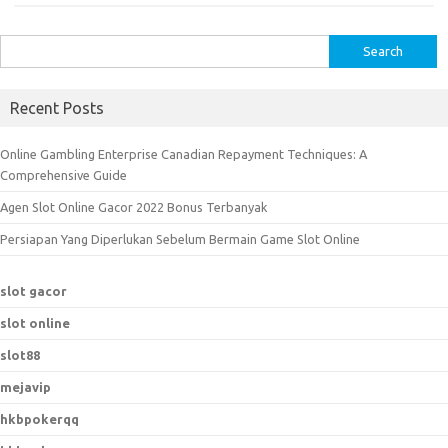
S
e
a
Recent Posts
r
c
Online Gambling Enterprise Canadian Repayment Techniques: A
h
Comprehensive Guide
f
Agen Slot Online Gacor 2022 Bonus Terbanyak
o
r
Persiapan Yang Diperlukan Sebelum Bermain Game Slot Online
:
slot gacor
slot online
slot88
mejavip
hkbpokerqq