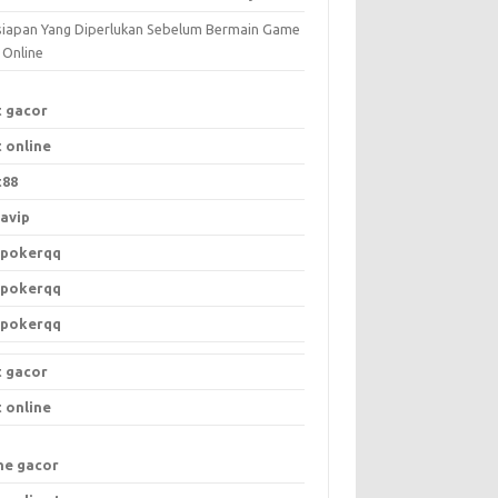
siapan Yang Diperlukan Sebelum Bermain Game
 Online
t gacor
t online
t88
avip
bpokerqq
bpokerqq
bpokerqq
t gacor
t online
e gacor