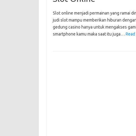
Slot online menjadi permainan yang ramai dim
judi slot mampu memberikan hiburan dengan c
gedung casino hanya untuk mengakses game in
smartphone kamu maka saat itu juga…
Read