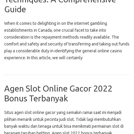
Guide
When it comes to delighting in on the internet gambling
establishments in Canada, one crucial facet to take into
consideration is the repayment methods readily available. The
comfort and safety and security of transferring and taking out funds
play a considerable duty in identifying the general online casino
experience. In this article, we will certainly
Agen Slot Online Gacor 2022
Bonus Terbanyak
Situs agen slot online gacor yang semakin ramai saat ini menjadi
pilihan menarik untuk pecinta judi slot. Tidak lagi membutuhkan
banyak waktu dan tenaga untuk bisa menikmati permainan slot di
beragam taruhan betting. Agen slot 2022 bonus terbanyak