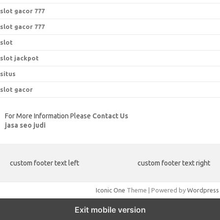
slot gacor 777
slot gacor 777
slot
slot jackpot
situs
slot gacor
For More Information Please
Contact Us
jasa seo judi
custom footer text left
custom footer text right
Iconic One
Theme | Powered by
Wordpress
Exit mobile version