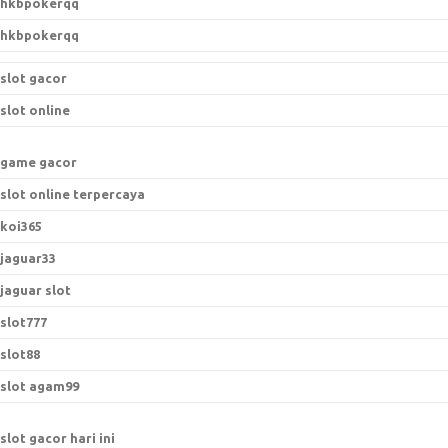
hkbpokerqq
hkbpokerqq
slot gacor
slot online
game gacor
slot online terpercaya
koi365
jaguar33
jaguar slot
slot777
slot88
slot agam99
slot gacor hari ini