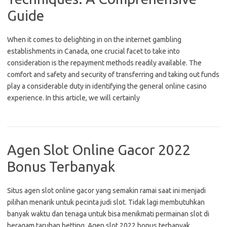
Guide
When it comes to delighting in on the internet gambling
establishments in Canada, one crucial facet to take into
consideration is the repayment methods readily available. The
comfort and safety and security of transferring and taking out funds
play a considerable duty in identifying the general online casino
experience. In this article, we will certainly
Agen Slot Online Gacor 2022
Bonus Terbanyak
Situs agen slot online gacor yang semakin ramai saat ini menjadi
pilihan menarik untuk pecinta judi slot. Tidak lagi membutuhkan
banyak waktu dan tenaga untuk bisa menikmati permainan slot di
beragam taruhan betting. Agen slot 2022 bonus terbanyak