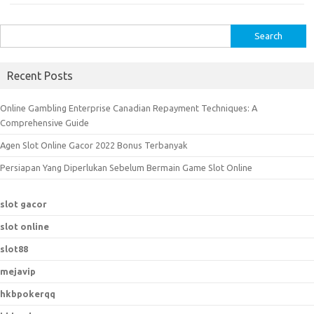
S
e
a
Recent Posts
r
c
Online Gambling Enterprise Canadian Repayment Techniques: A
h
Comprehensive Guide
f
Agen Slot Online Gacor 2022 Bonus Terbanyak
o
r
Persiapan Yang Diperlukan Sebelum Bermain Game Slot Online
:
slot gacor
slot online
slot88
mejavip
hkbpokerqq