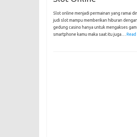
Slot online menjadi permainan yang ramai dim
judi slot mampu memberikan hiburan dengan c
gedung casino hanya untuk mengakses game in
smartphone kamu maka saat itu juga…
Read