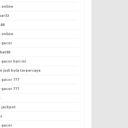
t online
uar33
t88
t online
t gacor
bet88
t gacor hari ini
n judi bola terpercaya
t gacor 777
t gacor 777
t
t jackpot
us
t gacor