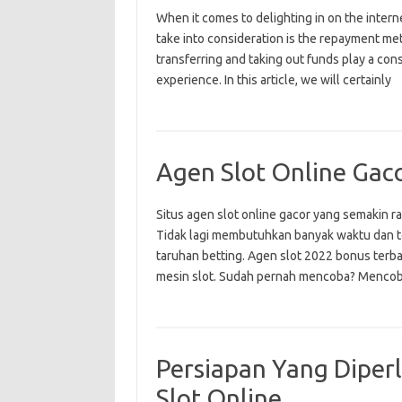
When it comes to delighting in on the intern
take into consideration is the repayment met
transferring and taking out funds play a cons
experience. In this article, we will certainly
Agen Slot Online Gac
Situs agen slot online gacor yang semakin ram
Tidak lagi membutuhkan banyak waktu dan t
taruhan betting. Agen slot 2022 bonus terban
mesin slot. Sudah pernah mencoba? Mencob
Persiapan Yang Dipe
Slot Online