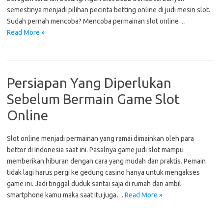
semestinya menjadi pilihan pecinta betting online di judi mesin slot.
Sudah pernah mencoba? Mencoba permainan slot online…
Read More »
Persiapan Yang Diperlukan
Sebelum Bermain Game Slot
Online
Slot online menjadi permainan yang ramai dimainkan oleh para
bettor di Indonesia saat ini. Pasalnya game judi slot mampu
memberikan hiburan dengan cara yang mudah dan praktis. Pemain
tidak lagi harus pergi ke gedung casino hanya untuk mengakses
game ini. Jadi tinggal duduk santai saja di rumah dan ambil
smartphone kamu maka saat itu juga…
Read More »