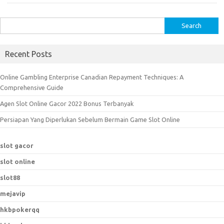
S
e
a
Recent Posts
r
c
Online Gambling Enterprise Canadian Repayment Techniques: A
h
Comprehensive Guide
f
Agen Slot Online Gacor 2022 Bonus Terbanyak
o
r
Persiapan Yang Diperlukan Sebelum Bermain Game Slot Online
:
slot gacor
slot online
slot88
mejavip
hkbpokerqq