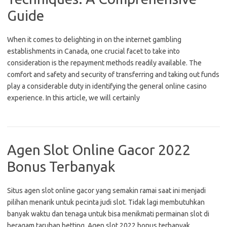
Guide
When it comes to delighting in on the internet gambling
establishments in Canada, one crucial facet to take into
consideration is the repayment methods readily available. The
comfort and safety and security of transferring and taking out funds
play a considerable duty in identifying the general online casino
experience. In this article, we will certainly
Agen Slot Online Gacor 2022
Bonus Terbanyak
Situs agen slot online gacor yang semakin ramai saat ini menjadi
pilihan menarik untuk pecinta judi slot. Tidak lagi membutuhkan
banyak waktu dan tenaga untuk bisa menikmati permainan slot di
beragam taruhan betting. Agen slot 2022 bonus terbanyak