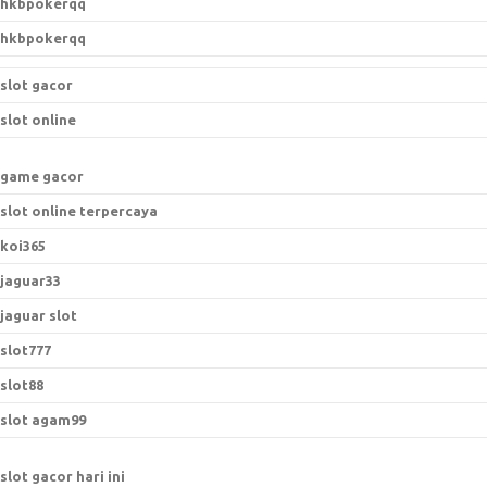
hkbpokerqq
hkbpokerqq
slot gacor
slot online
game gacor
slot online terpercaya
koi365
jaguar33
jaguar slot
slot777
slot88
slot agam99
slot gacor hari ini