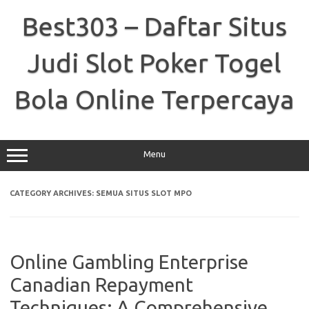
Skip
to
Best303 – Daftar Situs
content
Judi Slot Poker Togel
Bola Online Terpercaya
Menu
CATEGORY ARCHIVES:
SEMUA SITUS SLOT MPO
Online Gambling Enterprise
Canadian Repayment
Techniques: A Comprehensive