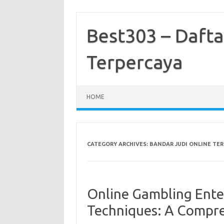
Skip
to
content
Best303 – Dafta
Terpercaya
HOME
CATEGORY ARCHIVES:
BANDAR JUDI ONLINE TE
Online Gambling Ent
Techniques: A Compr