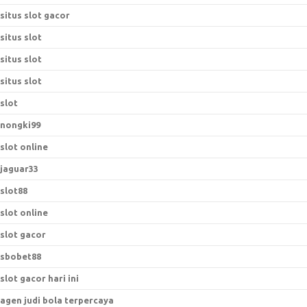
situs slot gacor
situs slot
situs slot
situs slot
slot
nongki99
slot online
jaguar33
slot88
slot online
slot gacor
sbobet88
slot gacor hari ini
agen judi bola terpercaya