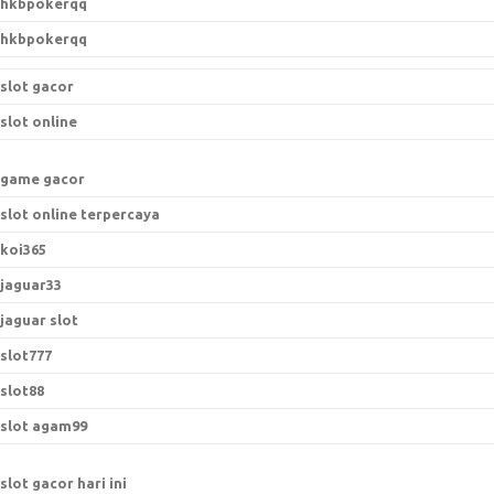
hkbpokerqq
hkbpokerqq
slot gacor
slot online
game gacor
slot online terpercaya
koi365
jaguar33
jaguar slot
slot777
slot88
slot agam99
slot gacor hari ini