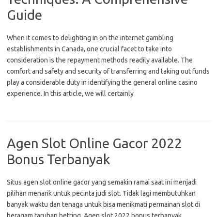
Guide
When it comes to delighting in on the internet gambling
establishments in Canada, one crucial facet to take into
consideration is the repayment methods readily available. The
comfort and safety and security of transferring and taking out funds
play a considerable duty in identifying the general online casino
experience. In this article, we will certainly
Agen Slot Online Gacor 2022
Bonus Terbanyak
Situs agen slot online gacor yang semakin ramai saat ini menjadi
pilihan menarik untuk pecinta judi slot. Tidak lagi membutuhkan
banyak waktu dan tenaga untuk bisa menikmati permainan slot di
beragam taruhan betting. Agen slot 2022 bonus terbanyak