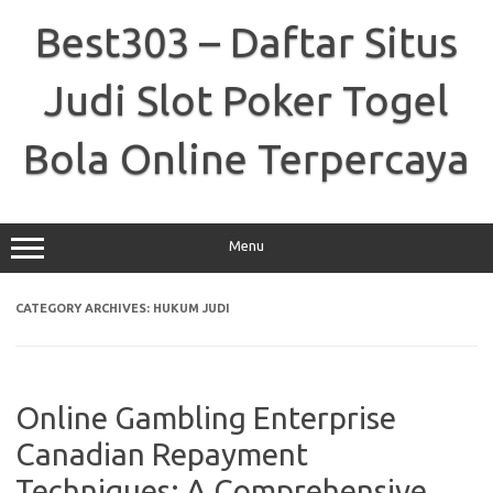
Skip
to
Best303 – Daftar Situs
content
Judi Slot Poker Togel
Bola Online Terpercaya
Menu
CATEGORY ARCHIVES:
HUKUM JUDI
Online Gambling Enterprise
Canadian Repayment
Techniques: A Comprehensive