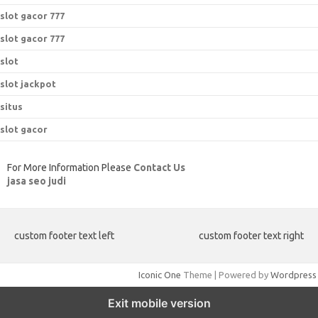
slot gacor 777
slot gacor 777
slot
slot jackpot
situs
slot gacor
For More Information Please
Contact Us
jasa seo judi
custom footer text left
custom footer text right
Iconic One
Theme | Powered by
Wordpress
Exit mobile version