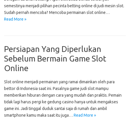
semestinya menjadi pilihan pecinta betting online di judi mesin slot.
Sudah pernah mencoba? Mencoba permainan slot online…
Read More »
Persiapan Yang Diperlukan
Sebelum Bermain Game Slot
Online
Slot online menjadi permainan yang ramai dimainkan oleh para
bettor di Indonesia saat ini. Pasalnya game judi slot mampu
memberikan hiburan dengan cara yang mudah dan praktis. Pemain
tidak lagi harus pergi ke gedung casino hanya untuk mengakses
game ini. Jadi tinggal duduk santai saja di rumah dan ambil
smartphone kamu maka saat itu juga…
Read More »