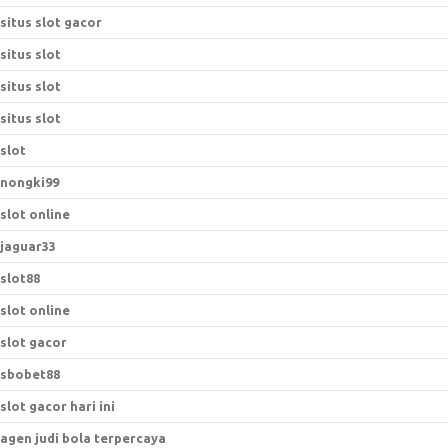
situs slot gacor
situs slot
situs slot
situs slot
slot
nongki99
slot online
jaguar33
slot88
slot online
slot gacor
sbobet88
slot gacor hari ini
agen judi bola terpercaya