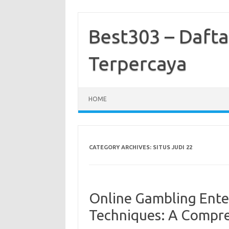
Skip
to
content
Best303 – Dafta
Terpercaya
HOME
CATEGORY ARCHIVES:
SITUS JUDI 22
Online Gambling Ent
Techniques: A Compr