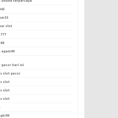
t online terpercaya
365
uar33
uar slot
t777
t88
t agam99
t gacor hari ini
us slot gacor
us slot
us slot
us slot
t
gki99