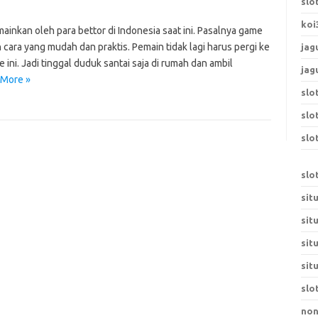
slo
koi
ainkan oleh para bettor di Indonesia saat ini. Pasalnya game
ara yang mudah dan praktis. Pemain tidak lagi harus pergi ke
jag
i. Jadi tinggal duduk santai saja di rumah dan ambil
jag
 More »
slo
slo
slo
slo
sit
sit
sit
sit
slo
non