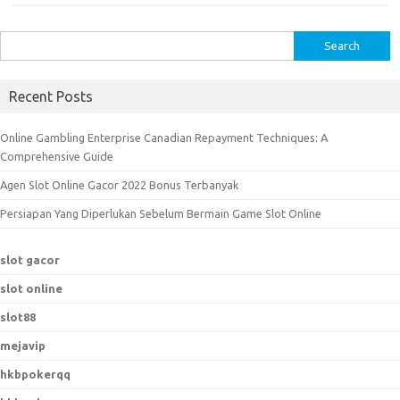
S
e
a
Recent Posts
r
c
Online Gambling Enterprise Canadian Repayment Techniques: A
h
Comprehensive Guide
f
Agen Slot Online Gacor 2022 Bonus Terbanyak
o
r
Persiapan Yang Diperlukan Sebelum Bermain Game Slot Online
:
slot gacor
slot online
slot88
mejavip
hkbpokerqq