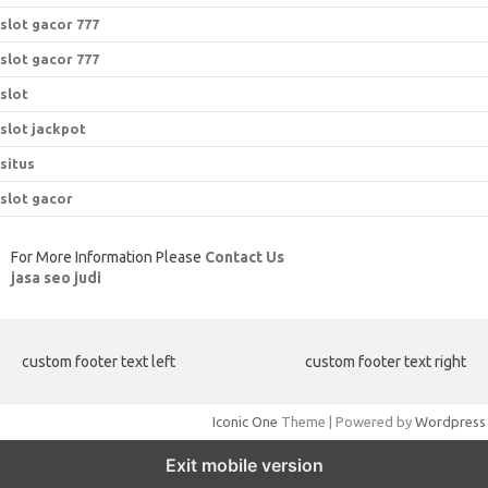
slot gacor 777
slot gacor 777
slot
slot jackpot
situs
slot gacor
For More Information Please
Contact Us
jasa seo judi
custom footer text left
custom footer text right
Iconic One
Theme | Powered by
Wordpress
Exit mobile version