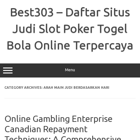
Skip
to
Best303 – Daftar Situs
content
Judi Slot Poker Togel
Bola Online Terpercaya
Menu
CATEGORY ARCHIVES:
ARAH MAIN JUDI BERDASARKAN HARI
Online Gambling Enterprise
Canadian Repayment
Techniques: A Comprehensive