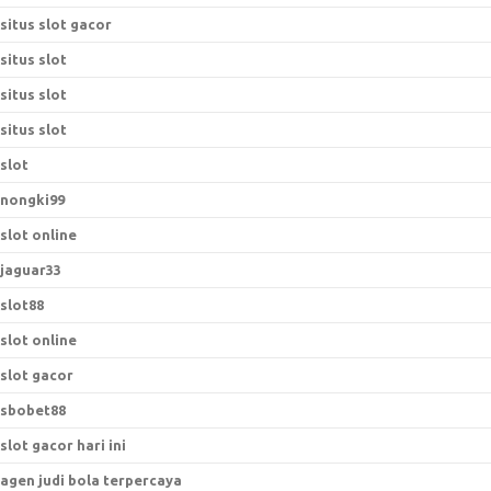
situs slot gacor
situs slot
situs slot
situs slot
slot
nongki99
slot online
jaguar33
slot88
slot online
slot gacor
sbobet88
slot gacor hari ini
agen judi bola terpercaya