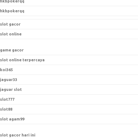
hkbpokerqq
hkbpokerqq
slot gacor
slot online
game gacor
slot online terpercaya
koi365
jaguar33
jaguar slot
slot777
slot88
slot agam99
slot gacor hari ini