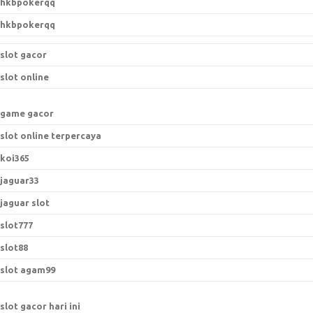
hkbpokerqq
hkbpokerqq
slot gacor
slot online
game gacor
slot online terpercaya
koi365
jaguar33
jaguar slot
slot777
slot88
slot agam99
slot gacor hari ini