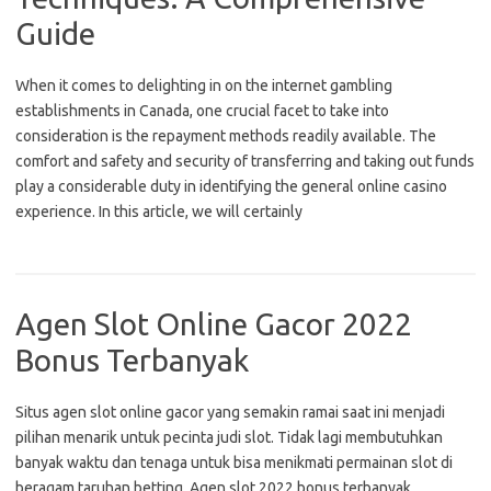
Guide
When it comes to delighting in on the internet gambling
establishments in Canada, one crucial facet to take into
consideration is the repayment methods readily available. The
comfort and safety and security of transferring and taking out funds
play a considerable duty in identifying the general online casino
experience. In this article, we will certainly
Agen Slot Online Gacor 2022
Bonus Terbanyak
Situs agen slot online gacor yang semakin ramai saat ini menjadi
pilihan menarik untuk pecinta judi slot. Tidak lagi membutuhkan
banyak waktu dan tenaga untuk bisa menikmati permainan slot di
beragam taruhan betting. Agen slot 2022 bonus terbanyak