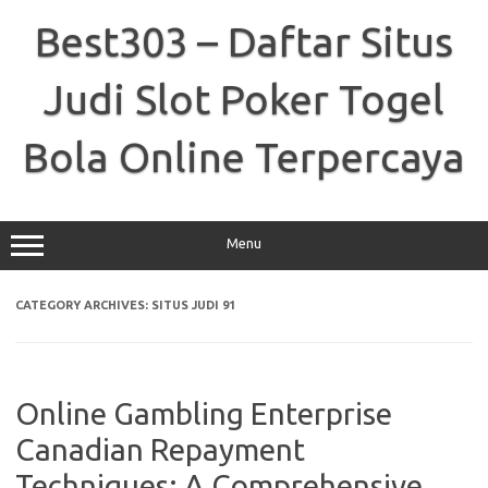
Skip
to
Best303 – Daftar Situs
content
Judi Slot Poker Togel
Bola Online Terpercaya
Menu
CATEGORY ARCHIVES:
SITUS JUDI 91
Online Gambling Enterprise
Canadian Repayment
Techniques: A Comprehensive