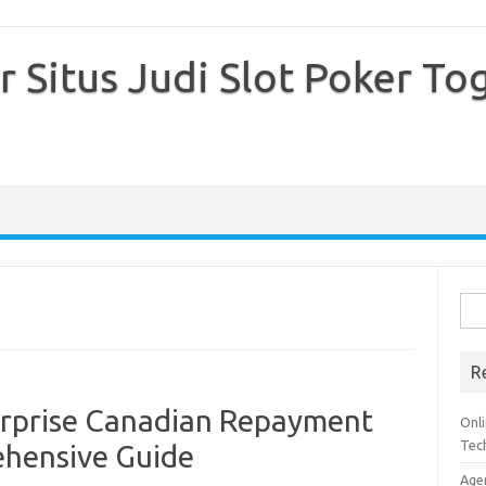
r Situs Judi Slot Poker To
Sea
for:
R
erprise Canadian Repayment
Onl
Tec
ehensive Guide
Age