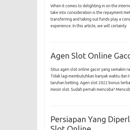
When it comes to delighting in on the intern
take into consideration is the repayment met
transferring and taking out funds play a cons
experience. In this article, we will certainly
Agen Slot Online Gac
Situs agen slot online gacor yang semakin ram
Tidak lagi membutuhkan banyak waktu dan t
taruhan betting. Agen slot 2022 bonus terban
mesin slot. Sudah pernah mencoba? Mencob
Persiapan Yang Dipe
Slot Online