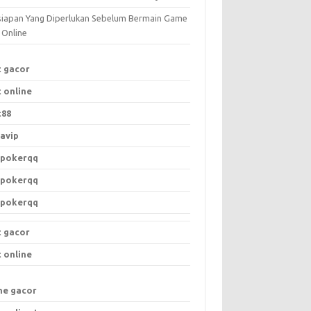
siapan Yang Diperlukan Sebelum Bermain Game
 Online
t gacor
t online
t88
avip
bpokerqq
bpokerqq
bpokerqq
t gacor
t online
e gacor