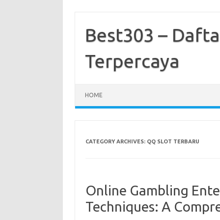
Skip
to
content
Best303 – Dafta
Terpercaya
HOME
CATEGORY ARCHIVES:
QQ SLOT TERBARU
Online Gambling Ent
Techniques: A Compr