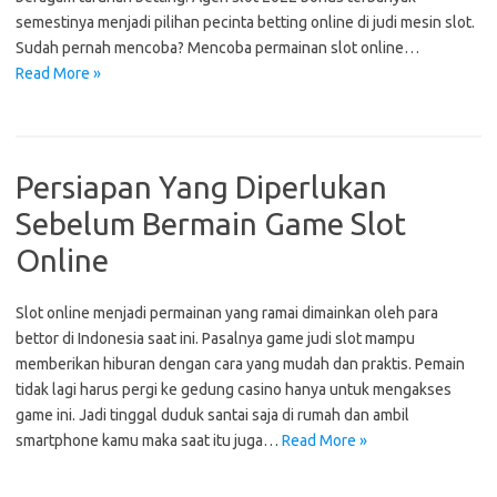
semestinya menjadi pilihan pecinta betting online di judi mesin slot.
Sudah pernah mencoba? Mencoba permainan slot online…
Read More »
Persiapan Yang Diperlukan
Sebelum Bermain Game Slot
Online
Slot online menjadi permainan yang ramai dimainkan oleh para
bettor di Indonesia saat ini. Pasalnya game judi slot mampu
memberikan hiburan dengan cara yang mudah dan praktis. Pemain
tidak lagi harus pergi ke gedung casino hanya untuk mengakses
game ini. Jadi tinggal duduk santai saja di rumah dan ambil
smartphone kamu maka saat itu juga…
Read More »