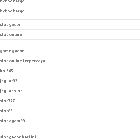
hkbpokerqq
hkbpokerqq
slot gacor
slot online
game gacor
slot online terpercaya
koi365
jaguar33
jaguar slot
slot777
slot88
slot agam99
slot gacor hari ini