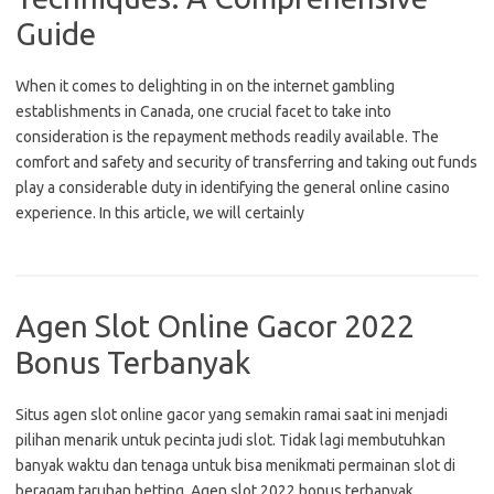
Guide
When it comes to delighting in on the internet gambling
establishments in Canada, one crucial facet to take into
consideration is the repayment methods readily available. The
comfort and safety and security of transferring and taking out funds
play a considerable duty in identifying the general online casino
experience. In this article, we will certainly
Agen Slot Online Gacor 2022
Bonus Terbanyak
Situs agen slot online gacor yang semakin ramai saat ini menjadi
pilihan menarik untuk pecinta judi slot. Tidak lagi membutuhkan
banyak waktu dan tenaga untuk bisa menikmati permainan slot di
beragam taruhan betting. Agen slot 2022 bonus terbanyak