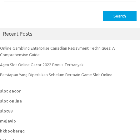
S
e
a
Recent Posts
r
c
Online Gambling Enterprise Canadian Repayment Techniques: A
h
Comprehensive Guide
f
Agen Slot Online Gacor 2022 Bonus Terbanyak
o
r
Persiapan Yang Diperlukan Sebelum Bermain Game Slot Online
:
slot gacor
slot online
slot88
mejavip
hkbpokerqq