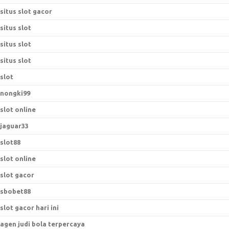
situs slot gacor
situs slot
situs slot
situs slot
slot
nongki99
slot online
jaguar33
slot88
slot online
slot gacor
sbobet88
slot gacor hari ini
agen judi bola terpercaya