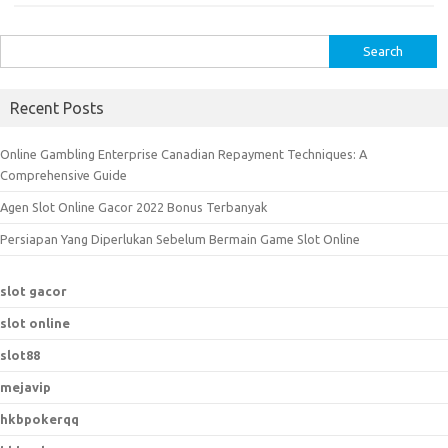
S
e
a
Recent Posts
r
c
Online Gambling Enterprise Canadian Repayment Techniques: A
h
Comprehensive Guide
f
Agen Slot Online Gacor 2022 Bonus Terbanyak
o
r
Persiapan Yang Diperlukan Sebelum Bermain Game Slot Online
:
slot gacor
slot online
slot88
mejavip
hkbpokerqq