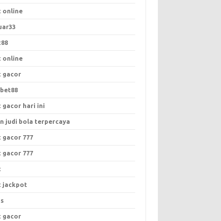
t online
uar33
t88
t online
t gacor
bet88
t gacor hari ini
n judi bola terpercaya
t gacor 777
t gacor 777
t
t jackpot
us
t gacor