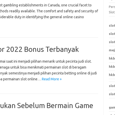
et gambling establishments in Canada, one crucial facet to
Per
hods readily available. The comfort and safety and security of
Slot
iderable duty in identifying the general online casino
slo
slo
slo
or 2022 Bonus Terbanyak
mej
hk
ai saat ini menjadi pilihan menarik untuk pecinta judi slot.
hk
enaga untuk bisa menikmati permainan slot di beragam
yak semestinya menjadi pilihan pecinta betting online di judi
hk
a permainan slot online…
Read More »
slo
slo
rlukan Sebelum Bermain Game
gam