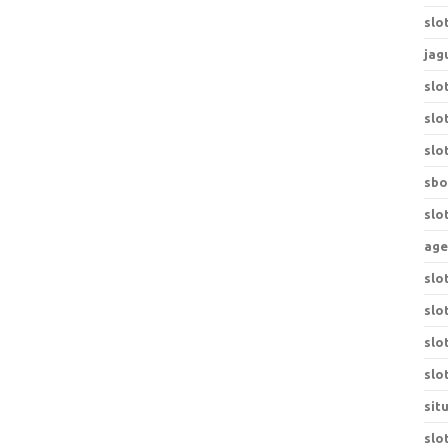
slo
jag
slo
slo
slo
sbo
slo
age
slo
slo
slo
slo
sit
slo