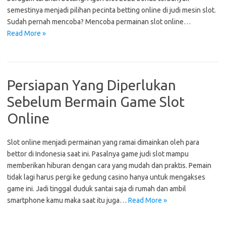
semestinya menjadi pilihan pecinta betting online di judi mesin slot.
Sudah pernah mencoba? Mencoba permainan slot online…
Read More »
Persiapan Yang Diperlukan
Sebelum Bermain Game Slot
Online
Slot online menjadi permainan yang ramai dimainkan oleh para
bettor di Indonesia saat ini. Pasalnya game judi slot mampu
memberikan hiburan dengan cara yang mudah dan praktis. Pemain
tidak lagi harus pergi ke gedung casino hanya untuk mengakses
game ini. Jadi tinggal duduk santai saja di rumah dan ambil
smartphone kamu maka saat itu juga…
Read More »