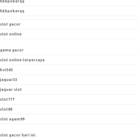
hkbpokerqq
hkbpokerqq
slot gacor
slot online
game gacor
slot online terpercaya
koi365
jaguar33
jaguar slot
slot777
slot88
slot agam99
slot gacor hari ini