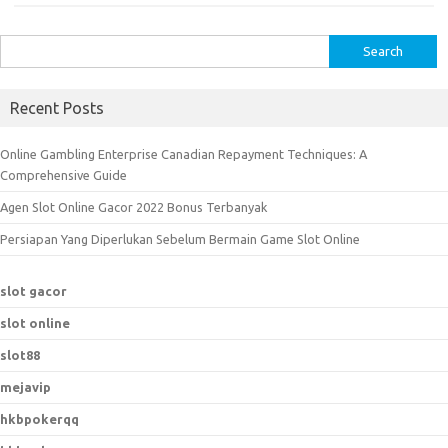
S
e
a
Recent Posts
r
c
Online Gambling Enterprise Canadian Repayment Techniques: A
h
Comprehensive Guide
f
Agen Slot Online Gacor 2022 Bonus Terbanyak
o
r
Persiapan Yang Diperlukan Sebelum Bermain Game Slot Online
:
slot gacor
slot online
slot88
mejavip
hkbpokerqq