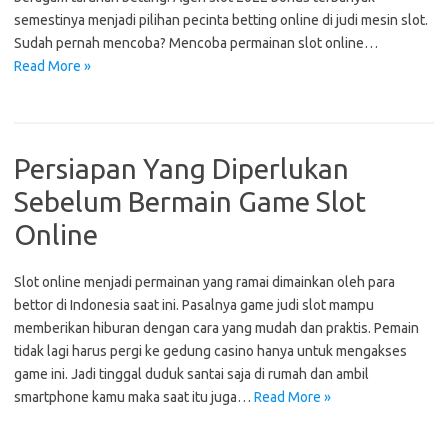
semestinya menjadi pilihan pecinta betting online di judi mesin slot.
Sudah pernah mencoba? Mencoba permainan slot online…
Read More »
Persiapan Yang Diperlukan
Sebelum Bermain Game Slot
Online
Slot online menjadi permainan yang ramai dimainkan oleh para
bettor di Indonesia saat ini. Pasalnya game judi slot mampu
memberikan hiburan dengan cara yang mudah dan praktis. Pemain
tidak lagi harus pergi ke gedung casino hanya untuk mengakses
game ini. Jadi tinggal duduk santai saja di rumah dan ambil
smartphone kamu maka saat itu juga…
Read More »