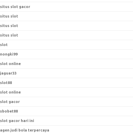
situs slot gacor
situs slot
situs slot
situs slot
slot
nongki99
slot online
jaguar33
slot88
slot online
slot gacor
sbobet88
slot gacor hari ini
agen judi bola terpercaya