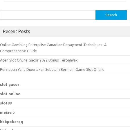
S
e
a
Recent Posts
r
c
Online Gambling Enterprise Canadian Repayment Techniques: A
h
Comprehensive Guide
f
Agen Slot Online Gacor 2022 Bonus Terbanyak
o
r
Persiapan Yang Diperlukan Sebelum Bermain Game Slot Online
:
slot gacor
slot online
slot88
mejavip
hkbpokerqq