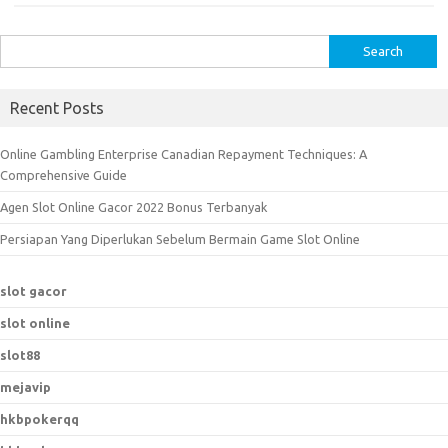
S
e
a
Recent Posts
r
c
Online Gambling Enterprise Canadian Repayment Techniques: A
h
Comprehensive Guide
f
Agen Slot Online Gacor 2022 Bonus Terbanyak
o
r
Persiapan Yang Diperlukan Sebelum Bermain Game Slot Online
:
slot gacor
slot online
slot88
mejavip
hkbpokerqq