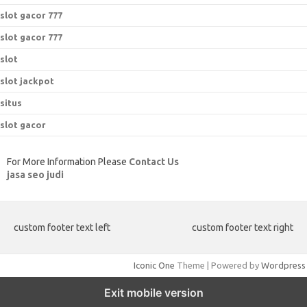
slot gacor 777
slot gacor 777
slot
slot jackpot
situs
slot gacor
For More Information Please
Contact Us
jasa seo judi
custom footer text left
custom footer text right
Iconic One
Theme | Powered by
Wordpress
Exit mobile version