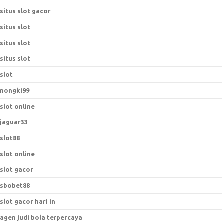
situs slot gacor
situs slot
situs slot
situs slot
slot
nongki99
slot online
jaguar33
slot88
slot online
slot gacor
sbobet88
slot gacor hari ini
agen judi bola terpercaya