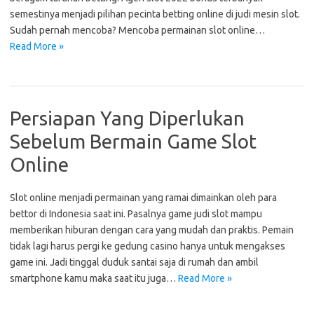
semestinya menjadi pilihan pecinta betting online di judi mesin slot.
Sudah pernah mencoba? Mencoba permainan slot online…
Read More »
Persiapan Yang Diperlukan
Sebelum Bermain Game Slot
Online
Slot online menjadi permainan yang ramai dimainkan oleh para
bettor di Indonesia saat ini. Pasalnya game judi slot mampu
memberikan hiburan dengan cara yang mudah dan praktis. Pemain
tidak lagi harus pergi ke gedung casino hanya untuk mengakses
game ini. Jadi tinggal duduk santai saja di rumah dan ambil
smartphone kamu maka saat itu juga…
Read More »