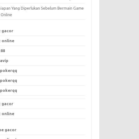
siapan Yang Diperlukan Sebelum Bermain Game
 Online
t gacor
t online
t88
avip
bpokerqq
bpokerqq
bpokerqq
t gacor
t online
e gacor